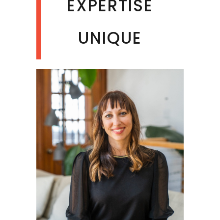
EXPERTISE
UNIQUE
LAURIE MICHEL
Experte En Bien-Être Numérique
& Déconnexion | Fondatrice De
Vivala
Sed ut perspiciatis unde omnis iste
natus error sit voluptatem
accusantium doloremque.