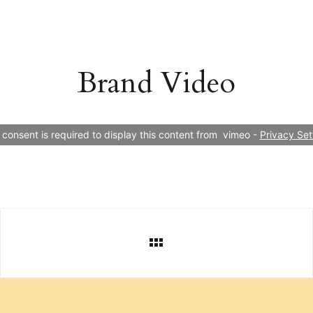
Brand Video
 consent is required to display this content from  vimeo - 
Privacy Set